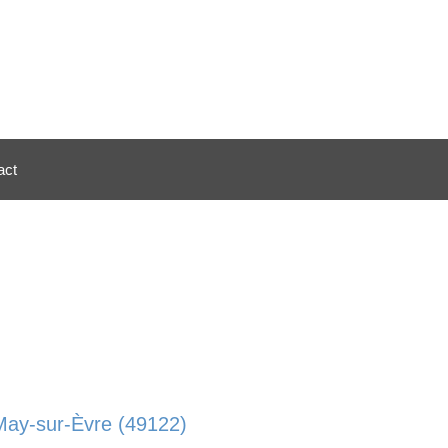
act
 May-sur-Èvre (49122)