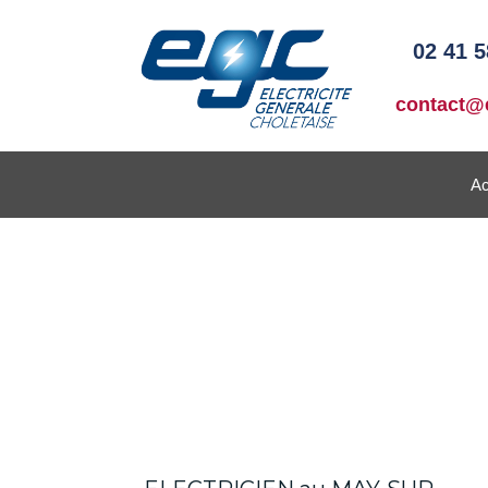
02 41 5
contact@e
Ac