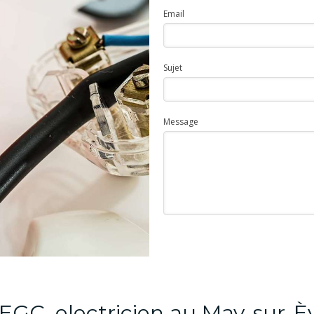
Email
Sujet
Message
EGC, electricien au May-sur-È