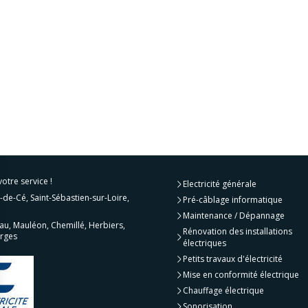
 votre service !
Electricité générale
-de-Cé, Saint-Sébastien-sur-Loire,
Pré-câblage informatique
Maintenance / Dépannage
u, Mauléon, Chemillé, Herbiers,
Rénovation des installations
orges
électriques
Petits travaux d'électricité
Mise en conformité électrique
Chauffage électrique
Sonorisation