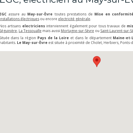
EGC
assure au
May-sur-Èvre
toutes prestations de
Mise en conformité
installations électriques
ou encore
electricité générale
.
Nos artisans
electriciens
interviennent également pour tous travaux de
mis
Séguinière
,
La Tessoualle
mais aussi
Mortagne-sur-Sèvre
ou
Saint-Laurent-sur-S
Située dans la région
Pays de la Loire
et dans le département
Maine-et-
habitants.
Le May-sur-Èvre
est située à proximité de Cholet, Herbiers, Ponts-