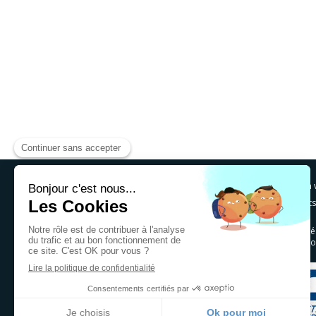
© EGC -
Electricité Tertiaire Industrielle Cholet
, à
Disponible autour de Herbiers, Bressuire, Vertou, Ponts
Sainte-Luce-sur-Loire, Angers, Trélazé
Mortagne-sur-Sèvre, Saint-Macaire-en-Mauges, Beaupréa
Nueil-les-Aubiers, Vihiers, Clisson, Vallet, Pouzauges, G