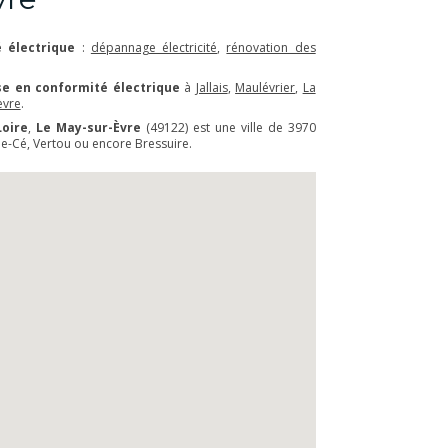
 électrique
:
dépannage électricité
,
rénovation des
e en conformité électrique
à
Jallais
,
Maulévrier
,
La
èvre
.
Loire
,
Le May-sur-Èvre
(49122) est une ville de 3970
de-Cé, Vertou ou encore Bressuire.