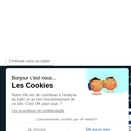
© EGC -
Electricité Tertiaire Industrielle Cholet
, à
Disponible autour de Herbiers, Bressuire, Vertou, Ponts
Sainte-Luce-sur-Loire, Angers, Trélazé
Mortagne-sur-Sèvre, Saint-Macaire-en-Mauges, Beaupréa
Nueil-les-Aubiers, Vihiers, Clisson, Vallet, Pouzauges, G